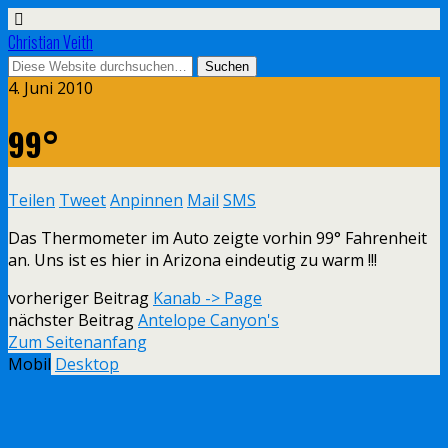
Christian Veith
4. Juni 2010
99°
Teilen
Tweet
Anpinnen
Mail
SMS
Das Thermometer im Auto zeigte vorhin 99° Fahrenheit
an. Uns ist es hier in Arizona eindeutig zu warm !!!
vorheriger Beitrag
Kanab -> Page
nächster Beitrag
Antelope Canyon's
Zum Seitenanfang
Mobil
Desktop