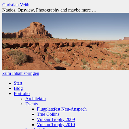
Christian Veith
Nagios, Opsview, Photography and maybe more …
Zum Inhalt springen
Start
Blog
Portfolio
Architektur
Events
Flugplatzfest Neu-Anspach
True Collins
Vulkan Trophy 2009
Vulkan Trophy 2010