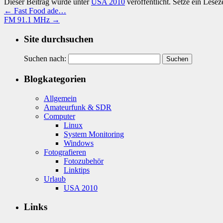
Dieser Beitrag wurde unter
USA 2010
veröffentlicht. Setze ein Lese
←
Fast Food ade…
FM 91.1 MHz
→
Site durchsuchen
Suchen nach:
Blogkategorien
Allgemein
Amateurfunk & SDR
Computer
Linux
System Monitoring
Windows
Fotografieren
Fotozubehör
Linktips
Urlaub
USA 2010
Links