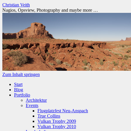
Christian Veith
Nagios, Opsview, Photography and maybe more …
Zum Inhalt springen
Start
Blog
Portfolio
Architektur
Events
Flugplatzfest Neu-Anspach
True Collins
Vulkan Trophy 2009
Vulkan Trophy 2010