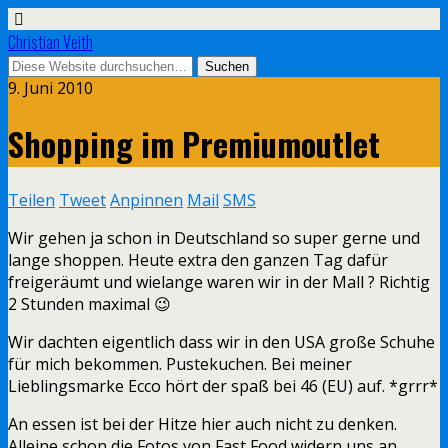
Christian Veith
9. Juni 2010
Shopping im Premiumoutlet
Teilen
Tweet
Anpinnen
Mail
SMS
Wir gehen ja schon in Deutschland so super gerne und
lange shoppen. Heute extra den ganzen Tag dafür
freigeräumt und wielange waren wir in der Mall ? Richtig
2 Stunden maximal 😉
Wir dachten eigentlich dass wir in den USA große Schuhe
für mich bekommen. Pustekuchen. Bei meiner
Lieblingsmarke Ecco hört der spaß bei 46 (EU) auf. *grrr*
An essen ist bei der Hitze hier auch nicht zu denken.
Alleine schon die Fotos von Fast Food widern uns an.