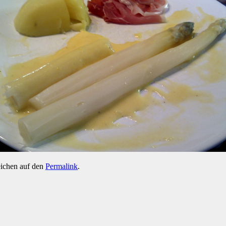
eichen auf den
Permalink
.