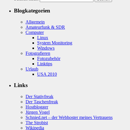
Blogkategorien
Allgemein
Amateurfunk & SDR
Computer
Linux
System Monitoring
Windows
Fotografieren
Fotozubehör
Linktips
Urlaub
USA 2010
Links
Der Stativfreak
Der Taschenfreak
Hostblogger
Jürgen Vogel
Schnied.net – der Webhoster meines Vertrauens
The Strobist
Wikipedia