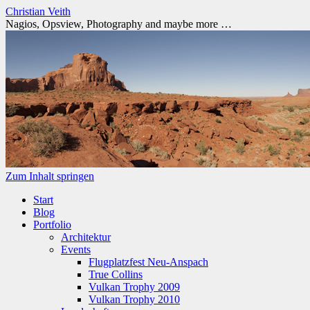
Christian Veith
Nagios, Opsview, Photography and maybe more …
Zum Inhalt springen
Start
Blog
Portfolio
Architektur
Events
Flugplatzfest Neu-Anspach
True Collins
Vulkan Trophy 2009
Vulkan Trophy 2010