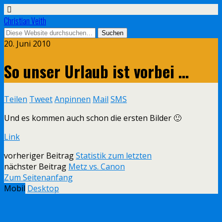
Christian Veith
20. Juni 2010
So unser Urlaub ist vorbei …
Teilen
Tweet
Anpinnen
Mail
SMS
Und es kommen auch schon die ersten Bilder 🙂
Link
vorheriger Beitrag
Statistik zum letzten
nächster Beitrag
Metz vs. Canon
Zum Seitenanfang
Mobil
Desktop