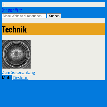
Christian Veith
Technik
Zum Seitenanfang
Mobil
Desktop