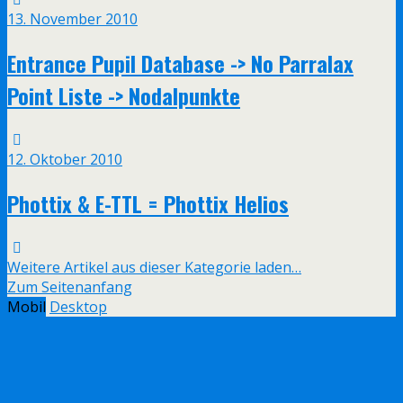
13. November 2010
Entrance Pupil Database -> No Parralax
Point Liste -> Nodalpunkte
12. Oktober 2010
Phottix & E-TTL = Phottix Helios
Weitere Artikel aus dieser Kategorie laden…
Zum Seitenanfang
Mobil
Desktop