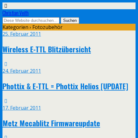
Christian Veith
Kategorien ›
Fotozubehör
25. Februar 2011
Wireless E-TTL Blitzübersicht
24. Februar 2011
Phottix & E-TTL = Phottix Helios [UPDATE]
17. Februar 2011
Metz Mecablitz Firmwareupdate